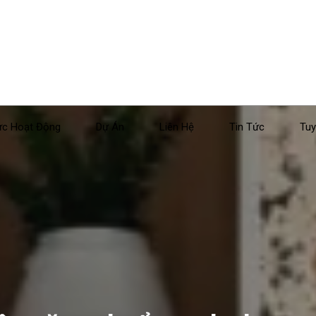
ực Hoạt Động
Dự Án
Liên Hệ
Tin Tức
Tuy