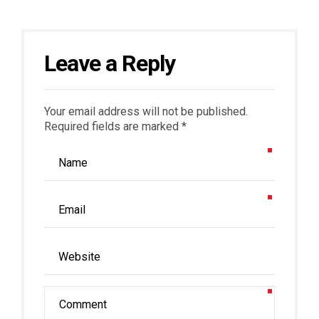
Leave a Reply
Your email address will not be published.
Required fields are marked *