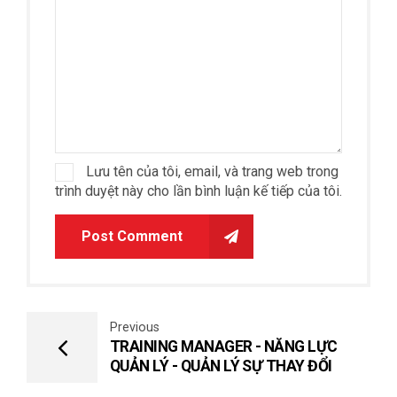
Lưu tên của tôi, email, và trang web trong
trình duyệt này cho lần bình luận kế tiếp của tôi.
Post Comment
Previous
TRAINING MANAGER - NĂNG LỰC
QUẢN LÝ - QUẢN LÝ SỰ THAY ĐỔI