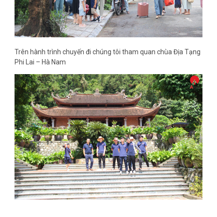
Trên hành trình chuyến đi chúng tôi tham quan chùa Địa Tạng
Phi Lai – Hà Nam