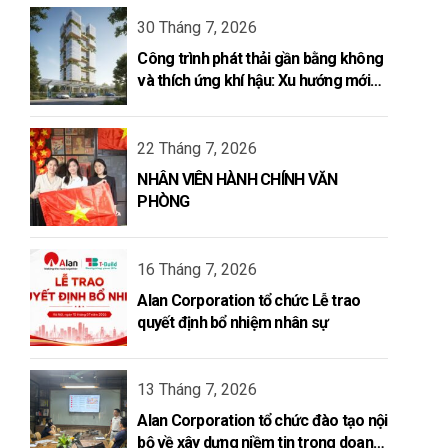
30 Tháng 7, 2026
Công trình phát thải gần bằng không
và thích ứng khí hậu: Xu hướng mới
của ngành xây dựng năm 2026
22 Tháng 7, 2026
NHÂN VIÊN HÀNH CHÍNH VĂN
PHÒNG
16 Tháng 7, 2026
Alan Corporation tổ chức Lễ trao
quyết định bổ nhiệm nhân sự
13 Tháng 7, 2026
Alan Corporation tổ chức đào tạo nội
bộ về xây dựng niềm tin trong doanh