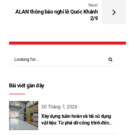
Next
ALAN thông báo nghỉ lễ Quốc Khánh
2/9
Bài viết gần đây
30 Tháng 7, 2026
Xây dựng tuần hoàn và tái sử dụng
vật liệu: Từ phá dỡ công trình đến
kiến tạo vòng đời mới