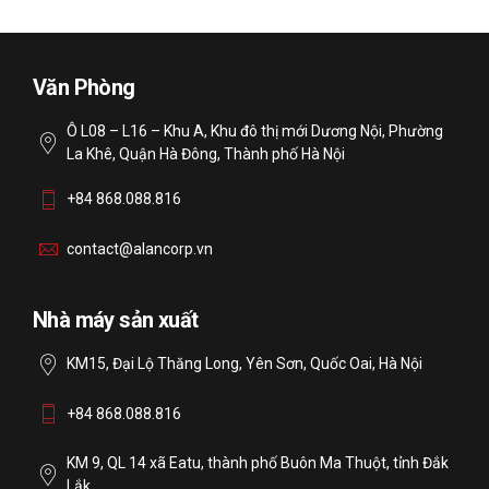
Văn Phòng
Ô L08 – L16 – Khu A, Khu đô thị mới Dương Nội, Phường
La Khê, Quận Hà Đông, Thành phố Hà Nội
+84 868.088.816
contact@alancorp.vn
Nhà máy sản xuất
KM15, Đại Lộ Thăng Long, Yên Sơn, Quốc Oai, Hà Nội
+84 868.088.816
KM 9, QL 14 xã Eatu, thành phố Buôn Ma Thuột, tỉnh Đắk
Lắk