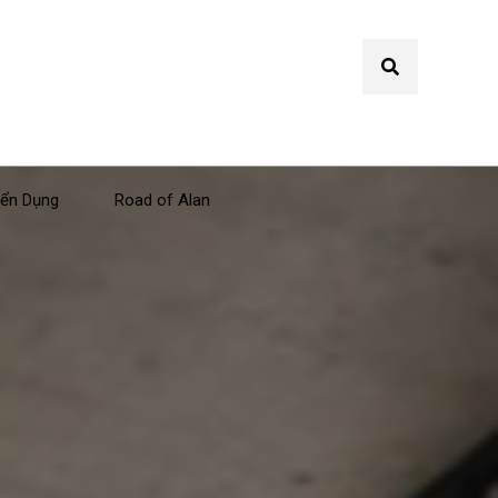
ển Dụng
Road of Alan