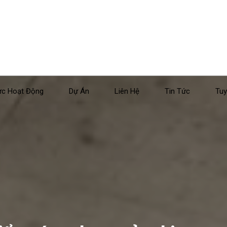
ực Hoạt Động
Dự Án
Liên Hệ
Tin Tức
Tuy