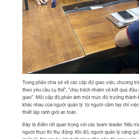
Trong phần chia sẻ về các cấp độ giao việc, chương trì
theo yêu cầu cụ thể”, “chịu trách nhiệm về kết quả đầu
giao”. Mỗi cấp độ phản ánh một mức độ trưởng thành k
khác nhau của người quản lý: từ người cầm tay chỉ việ
thiết lập ranh giới an toàn.
Đây là điểm rất quan trọng với các team leader. Nếu mãi
người thực thi thụ động. Khi đó, người quản lý càng giỏ