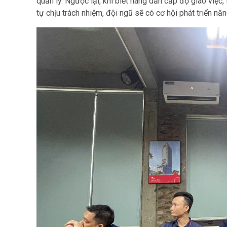
quản lý. Ngược lại, khi biết nâng dần cấp độ giao việc,
tự chịu trách nhiệm, đội ngũ sẽ có cơ hội phát triển năn