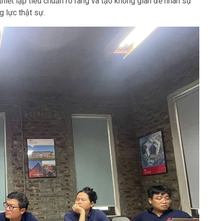
 thiết lập tiêu chuẩn rõ ràng và tạo không gian để nhân sự
g lực thật sự.