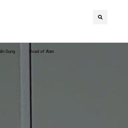
ển Dụng
Road of Alan