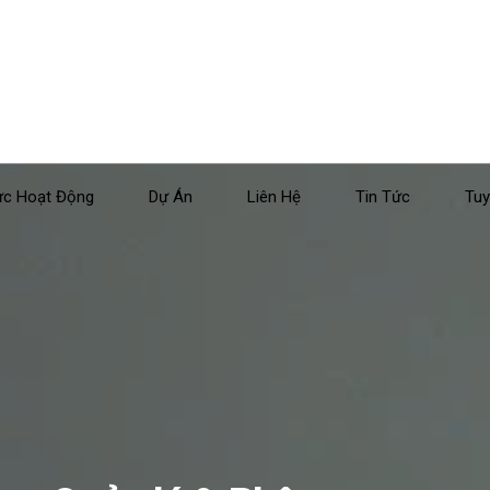
ực Hoạt Động
Dự Án
Liên Hệ
Tin Tức
Tuy