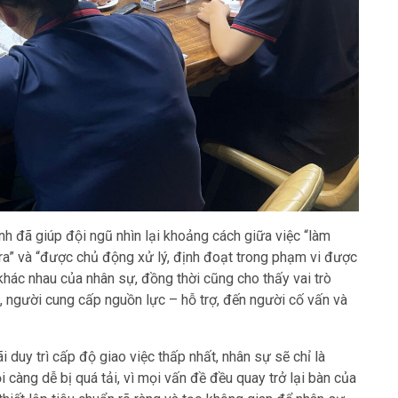
nh đã giúp đội ngũ nhìn lại khoảng cách giữa việc “làm
 ra” và “được chủ động xử lý, định đoạt trong phạm vi được
hác nhau của nhân sự, đồng thời cũng cho thấy vai trò
c, người cung cấp nguồn lực – hỗ trợ, đến người cố vấn và
 duy trì cấp độ giao việc thấp nhất, nhân sự sẽ chỉ là
i càng dễ bị quá tải, vì mọi vấn đề đều quay trở lại bàn của