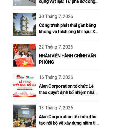
dụng vật liệu: Từ phá dỡ công
trình đến kiến tạo vòng đời mới
30 Tháng 7, 2026
Công trình phát thải gần bằng
không và thích ứng khí hậu: Xu
hướng mới của ngành xây dựng
năm 2026
22 Tháng 7, 2026
NHÂN VIÊN HÀNH CHÍNH VĂN
PHÒNG
16 Tháng 7, 2026
Alan Corporation tổ chức Lễ
trao quyết định bổ nhiệm nhân
sự
13 Tháng 7, 2026
Alan Corporation tổ chức đào
tạo nội bộ về xây dựng niềm tin