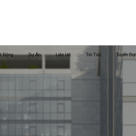
t Động
Dự Án
Liên Hệ
Tin Tức
Tuyển Dụ